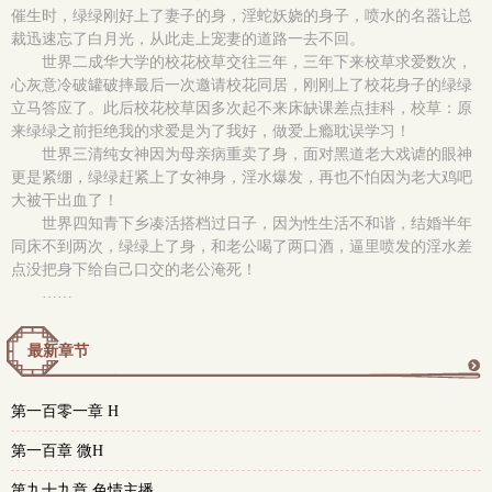
催生时，绿绿刚好上了妻子的身，淫蛇妖娆的身子，喷水的名器让总
裁迅速忘了白月光，从此走上宠妻的道路一去不回。
世界二成华大学的校花校草交往三年，三年下来校草求爱数次，
心灰意冷破罐破摔最后一次邀请校花同居，刚刚上了校花身子的绿绿
立马答应了。此后校花校草因多次起不来床缺课差点挂科，校草：原
来绿绿之前拒绝我的求爱是为了我好，做爱上瘾耽误学习！
世界三清纯女神因为母亲病重卖了身，面对黑道老大戏谑的眼神
更是紧绷，绿绿赶紧上了女神身，淫水爆发，再也不怕因为老大鸡吧
大被干出血了！
世界四知青下乡凑活搭档过日子，因为性生活不和谐，结婚半年
同床不到两次，绿绿上了身，和老公喝了两口酒，逼里喷发的淫水差
点没把身下给自己口交的老公淹死！
……
最新章节
更
第一百零一章 H
多
第一百章 微H
第九十九章 色情主播