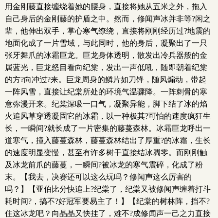
用金刚藤直接缠绕着她的腰身，直接将她从五米之外，拖入
自己身后的金刚藤的护盾之中。然而，修闻声冰并非等?闲之
辈，他伸出双手，掌心寒气缭绕，直接将刚刚经历过?地震的
地面化成了一片雪域，与此同时，他的身后，凝聚出了一只
张牙舞爪的冰霜巨龙。巨龙身体透明，散发出冷兵器般的金
属蓝光，巨龙怒目看向纪棠，发出一声低吼，随即朝着纪棠
的方?向冲过?来。巨龙周身的鳞片如刀锋，随风煽动，带起
一阵风雪，直接让纪棠所处的环境气温骤降。一阵刺骨的寒
意弥漫开来。纪棠深吸一口气，凝聚异能，脚下结了冰的焰
火追风草穿透凝固它的冰霜，以一种极其?可怕的速度疯狂生
长，一瞬间?就长成了一片密集的藤蔓森林。冰霜巨龙呼出一
道寒气，撞入藤蔓森林，藤蔓森林结出了厚重?的冰霜，生长
的速度明显变慢，甚至有许多树干直接结冰凋零。而刚刚触
及冰龙前爪的藤蔓，一瞬间?被冰龙的寒气震碎，化成了粉
末。【我去，决赛还可以这么玩吗？修闻声这么厉害的
吗？】【亚伯比分快追上?纪棠了，纪棠又被修闻声缠着打斗
耗时间?，搞不?好冠军要易主了！】【纪棠的树林阵，挡不?
住这冰龙吧？向晶晶又快挂了，难不?成修闻声一己之力直接