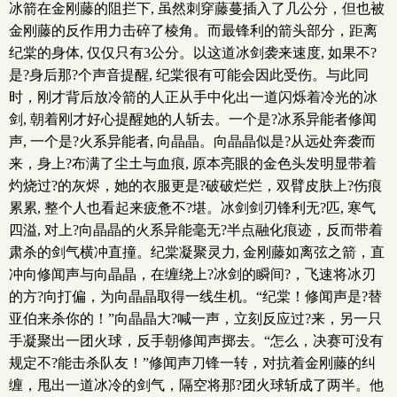
冰箭在金刚藤的阻拦下, 虽然刺穿藤蔓插入了几公分，但也被
金刚藤的反作用力击碎了棱角。而最锋利的箭头部分，距离
纪棠的身体, 仅仅只有3公分。以这道冰剑袭来速度, 如果不?
是?身后那?个声音提醒, 纪棠很有可能会因此受伤。与此同
时，刚才背后放冷箭的人正从手中化出一道闪烁着冷光的冰
剑, 朝着刚才好心提醒她的人斩去。一个是?冰系异能者修闻
声, 一个是?火系异能者, 向晶晶。向晶晶似是?从远处奔袭而
来，身上?布满了尘土与血痕, 原本亮眼的金色头发明显带着
灼烧过?的灰烬，她的衣服更是?破破烂烂，双臂皮肤上?伤痕
累累, 整个人也看起来疲惫不?堪。冰剑剑刃锋利无?匹, 寒气
四溢, 对上?向晶晶的火系异能毫无?半点融化痕迹，反而带着
肃杀的剑气横冲直撞。纪棠凝聚灵力, 金刚藤如离弦之箭，直
冲向修闻声与向晶晶，在缠绕上?冰剑的瞬间?，飞速将冰刃
的方?向打偏，为向晶晶取得一线生机。“纪棠！修闻声是?替
亚伯来杀你的！”向晶晶大?喊一声，立刻反应过?来，另一只
手凝聚出一团火球，反手朝修闻声掷去。“怎么，决赛可没有
规定不?能击杀队友！”修闻声刀锋一转，对抗着金刚藤的纠
缠，甩出一道冰冷的剑气，隔空将那?团火球斩成了两半。他