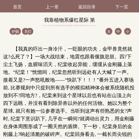
首页
上一章
返回目录
下一页
我靠植物系爆红星际 第
护眼
关灯
大
中
小
175（1 / 3）
【我真的吓出一身冷汗，一眨眼的功夫，金甲兽竟然就
这?么死了？】一场大战结束，地震也跟着偃旗息鼓。四?下
尘土飞扬，血腥味滔天，纪棠收起异能，缓缓从金刚藤上落
地。“纪棠！”恍惚间，纪棠忽然听到远处有人大喊了一声。
接着又是?一声怒吼般地——“快趴下！！！”番外五进入赛场
前, 比赛规则中只提到所有选手的模拟精神体会被系统随机投
放到不?同地方?，纪棠来到这个星球以后也有站在山顶上向
四下远眺，并没有看到除异兽以外的任何活物。她以为整个
星球, 就只有她一位参赛选手。当听到这声有些熟悉的女?声
时, 纪棠下意识趴下, 几乎在一瞬间?就调动出灵力，用金刚藤
在身体周围形成了一圈天然的盾牌。下一秒，纪棠身后的金
刚藤上?响起清脆的破碎声。纪棠回身看去, 一截长而尖锐的