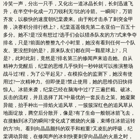
冷笑一声，分出一只手，又化出一道冰晶长剑，长剑迅速飞
升，在半空中化成一刀刀锐利无?比的冷箭。一瞬间?，万箭
齐发，以极快的速度朝纪棠袭来。由于刚才击杀了刺突金甲
兽，决赛积分排行榜上?，纪棠遥遥领先第二名亚伯一百五十
多分。她不?是?没有想过?选手们会以猎杀队友的方?式来争夺
排名，只是?前面的整整九个小时里，她没有看到任何一个队
友。更没想到的是?，原来队友们都在同一颗星球上?，只
是?，此时此刻，竟然是?排名第三的修闻声来追击她。自从
精神力觉醒后，纪棠的思维几乎快到一秒钟就可以推演整场
战斗过?程，为了公平起见?，在模拟仓的监测下，她没有使
用过?一次精神力。但即便是?禁止使用，她的思维仍旧快得
惊人。冰箭来袭，纪棠已经在脑海中过?了三遍拦截、破冰、
反击的流程，并且选择了其?中最优的一套反击之策。她凝聚
异能，抬手种出一排焰火追风草，一簇簇深红色的追风草从
地面绽放，腾空后分散开，像是?有了生命一般朝冰箭飞去，
在接触到冰刃的瞬间?变化成了燃烧的火藤，束缚住冰箭运转
的方?向。看到向晶晶颤抖的双手和粗重?又凌乱的呼吸，纪
棠调动异能，在修闻声的冰剑快要刺穿向晶晶的火盾之时，