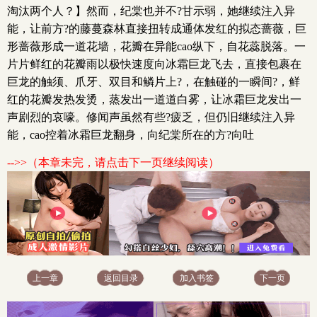
淘汰两个人？】然而，纪棠也并不?甘示弱，她继续注入异
能，让前方?的藤蔓森林直接扭转成通体发红的拟态蔷薇，巨
形蔷薇形成一道花墙，花瓣在异能cao纵下，自花蕊脱落。一
片片鲜红的花瓣雨以极快速度向冰霜巨龙飞去，直接包裹在
巨龙的触须、爪牙、双目和鳞片上?，在触碰的一瞬间?，鲜
红的花瓣发热发烫，蒸发出一道道白雾，让冰霜巨龙发出一
声剧烈的哀嚎。修闻声虽然有些?疲乏，但仍旧继续注入异
能，cao控着冰霜巨龙翻身，向纪棠所在的方?向吐
-->>（本章未完，请点击下一页继续阅读）
上一章
返回目录
加入书签
下一页