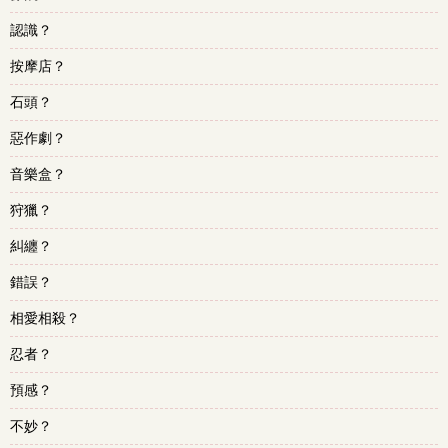
認識？
按摩店？
石頭？
惡作劇？
音樂盒？
狩獵？
糾纏？
錯誤？
相愛相殺？
忍者？
預感？
不妙？