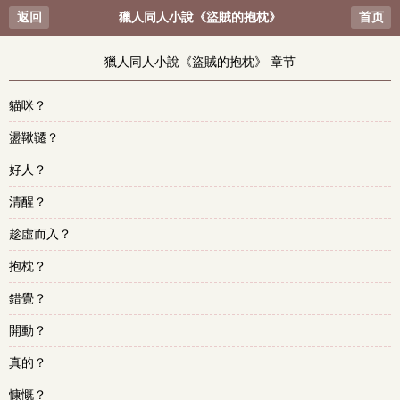
返回
獵人同人小說《盜賊的抱枕》
首页
獵人同人小說《盜賊的抱枕》 章节
貓咪？
盪鞦韆？
好人？
清醒？
趁虛而入？
抱枕？
錯覺？
開動？
真的？
慷慨？