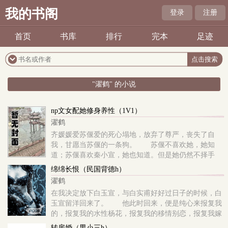
我的书阁
登录
注册
首页
书库
排行
完本
足迹
"濯鹤" 的小说
np文女配她修身养性（1V1）
濯鹤
齐媛媛爱苏偃爱的死心塌地，放弃了尊严，丧失了自
我，甘愿当苏偃的一条狗。 苏偃不喜欢她，她知
道；苏偃喜欢秦小宣，她也知道。但是她仍然不择手
段、不顾一切地爱着苏偃。 直到有一天，在她出卖
绵绵长恨（民国背德h）
自己的尊
濯鹤
在我决定放下白玉宣，与白实甫好好过日子的时候，白
玉宣留洋回来了。 他此时回来，便是纯心来报复我
的，报复我的水性杨花，报复我的移情别恋，报复我嫁
给了他的哥哥，从此与他一别两宽、有缘无分。 白
转房婚（男小三h）