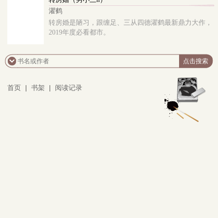
玉宣*林淮安 半强制半推半就 狗血俗套强制
濯鹤
爱，改文重发 欢迎来吃一口背德嫂子文学。
转房婚是陋习，跟缠足、三从四德濯鹤最新鼎力大作，
2019年度必看都市。
首页
|
书架
|
阅读记录