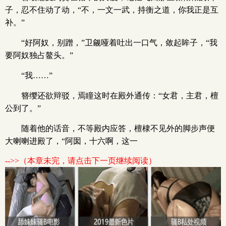
子，忍不住动了动，“不，一文一武，持衡之道，你我正是互
补。”
“好阿奴，别蹭，”卫觎哑着吐出一口气，敛起眸子，“我
要阿奴独占鳌头。”
“我……”
簪缨还欲辩驳，焉瞳这时在殿外通传：“女君，主君，檀
公到了。”
随着他的话音，不等殿内应答，檀棣不见外的脚步声便
大喇喇进殿了，“阿囡，十六啊，这一
-->>（本章未完，请点击下一页继续阅读）