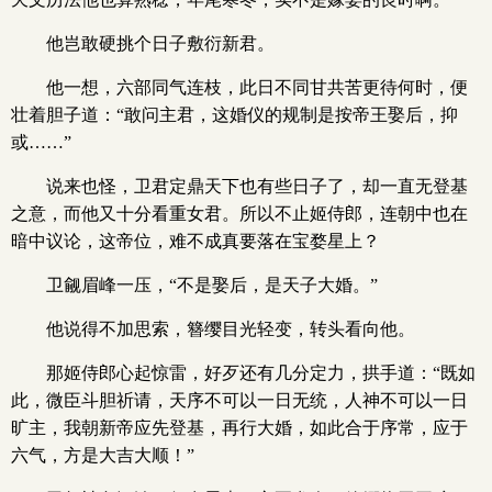
他岂敢硬挑个日子敷衍新君。
他一想，六部同气连枝，此日不同甘共苦更待何时，便
壮着胆子道：“敢问主君，这婚仪的规制是按帝王娶后，抑
或……”
说来也怪，卫君定鼎天下也有些日子了，却一直无登基
之意，而他又十分看重女君。所以不止姬侍郎，连朝中也在
暗中议论，这帝位，难不成真要落在宝婺星上？
卫觎眉峰一压，“不是娶后，是天子大婚。”
他说得不加思索，簪缨目光轻变，转头看向他。
那姬侍郎心起惊雷，好歹还有几分定力，拱手道：“既如
此，微臣斗胆祈请，天序不可以一日无统，人神不可以一日
旷主，我朝新帝应先登基，再行大婚，如此合于序常，应于
六气，方是大吉大顺！”