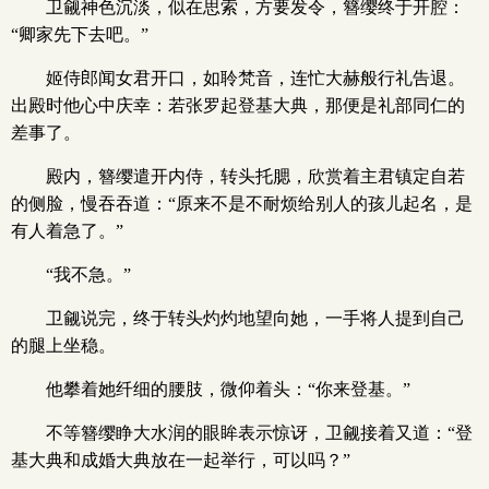
卫觎神色沉淡，似在思索，方要发令，簪缨终于开腔：
“卿家先下去吧。”
姬侍郎闻女君开口，如聆梵音，连忙大赫般行礼告退。
出殿时他心中庆幸：若张罗起登基大典，那便是礼部同仁的
差事了。
殿内，簪缨遣开内侍，转头托腮，欣赏着主君镇定自若
的侧脸，慢吞吞道：“原来不是不耐烦给别人的孩儿起名，是
有人着急了。”
“我不急。”
卫觎说完，终于转头灼灼地望向她，一手将人提到自己
的腿上坐稳。
他攀着她纤细的腰肢，微仰着头：“你来登基。”
不等簪缨睁大水润的眼眸表示惊讶，卫觎接着又道：“登
基大典和成婚大典放在一起举行，可以吗？”