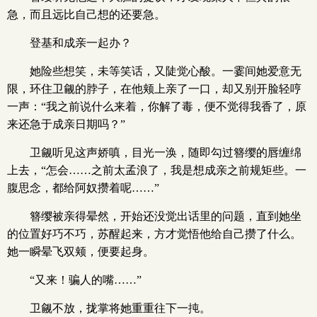
急，而且远比自己想的还要急。
登基和成亲一起办？
她险些想笑，未等笑话，又陡觉心酸。一霎间她爱意无
限，环住卫觎的脖子，在他颊上亲了一口，却又别开脸轻哼
一声：“我之前说什么来着，你解了毒，便不觉得我香了，原
来还急于成亲日期吗？”
卫觎听见这声娇嗔，目光一涣，随即勾过簪缨的唇缠绵
上去，“怎会……之前太孟浪了，我是想成亲之前规矩些。一
腹思念，都给阿奴攒着呢……”
簪缨被亲得晕然，开始还没觉出话里的问题，直到她坐
的位置好巧不巧，苏醒起来，方才觉悟他给自己攒了什么。
她一瞬晕飞双颊，便要起身。
“又来！骗人的嘴……”
卫觎不放，拢掌将她重重往下一扽。