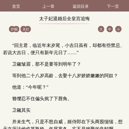
首页
上一章
返回目录
下一页
太子妃退婚后全皇宫追悔
护眼
关灯
大
中
小
莫及 第212（1 / 3）
“回主君，临近年末岁尾，小吉日虽有，却都有些禁忌、
若说大吉日，便只有新年元日了……”
卫觎皱眉，那不是要等到明年了？
等到他二十八岁高龄，去娶十八岁娇娇嫩嫩的阿奴？
他道：“今年呢？”
簪缨忍不住偏头抿了下唇角。
卫觎其实
并未生气，只是不怒自威，姬侍郎在下头两股惴惴，想
天文历法他也算熟稔，年尾寒冬，实不是嫁娶的良时啊。