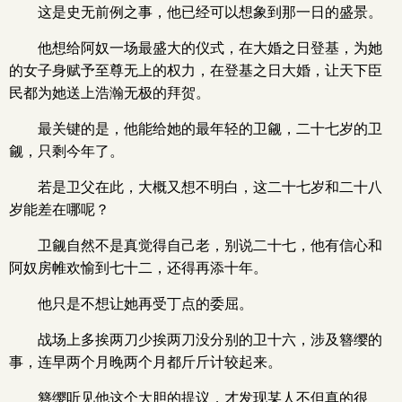
这是史无前例之事，他已经可以想象到那一日的盛景。
他想给阿奴一场最盛大的仪式，在大婚之日登基，为她
的女子身赋予至尊无上的权力，在登基之日大婚，让天下臣
民都为她送上浩瀚无极的拜贺。
最关键的是，他能给她的最年轻的卫觎，二十七岁的卫
觎，只剩今年了。
若是卫父在此，大概又想不明白，这二十七岁和二十八
岁能差在哪呢？
卫觎自然不是真觉得自己老，别说二十七，他有信心和
阿奴房帷欢愉到七十二，还得再添十年。
他只是不想让她再受丁点的委屈。
战场上多挨两刀少挨两刀没分别的卫十六，涉及簪缨的
事，连早两个月晚两个月都斤斤计较起来。
簪缨听见他这个大胆的提议，才发现某人不但真的很