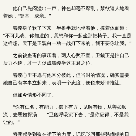
他自己先闷溢出一声，神色却毫不靡乱，禁欲逼人地看
着她，“登基。成亲。”
簪缨身子软了下来，半推半就地坐着他，撑着体面道：
“不可儿戏。你知道的，我想和你一起坐那把椅子。我一直是
这样想。天下是卫观白一功一战打下来的，我不要你让我。”
之前被蛊毒的事压着，两人心照不宣，卫觎正是怕自己
后力不继，才一力促成簪缨坐这主君之位。
簪缨心里不愿与他区分彼此，但当时的情况，确实需要
她自己有本事立起来，表明一个态度，便也未矫情推让。
但如今情形不同了。
“你有仁名，有能力，御下有方，见解有物，从善如顺
流，去恶如探汤……”卫觎呼吸沉下去，“是你应得，不是我
让的。”
簪缨感受到熨在裙下的力度，记忆飞回那些黏糊糊的日